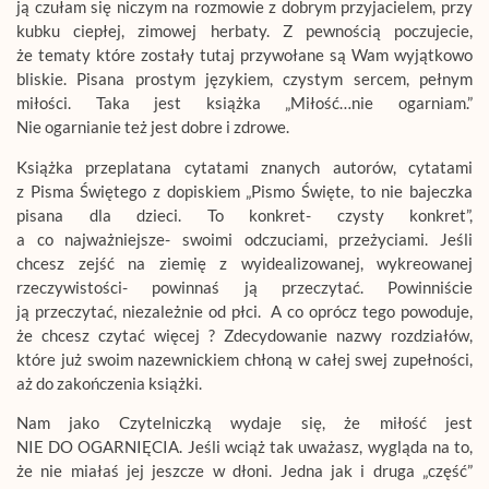
ją czułam się niczym na rozmowie z dobrym przyjacielem, przy
kubku ciepłej, zimowej herbaty. Z pewnością poczujecie,
że tematy które zostały tutaj przywołane są Wam wyjątkowo
bliskie. Pisana prostym językiem, czystym sercem, pełnym
miłości. Taka jest książka „Miłość…nie ogarniam.”
Nie ogarnianie też jest dobre i zdrowe.
Książka przeplatana cytatami znanych autorów, cytatami
z Pisma Świętego z dopiskiem „Pismo Święte, to nie bajeczka
pisana dla dzieci. To konkret- czysty konkret”,
a co najważniejsze- swoimi odczuciami, przeżyciami. Jeśli
chcesz zejść na ziemię z wyidealizowanej, wykreowanej
rzeczywistości- powinnaś ją przeczytać. Powinniście
ją przeczytać, niezależnie od płci. A co oprócz tego powoduje,
że chcesz czytać więcej ? Zdecydowanie nazwy rozdziałów,
które już swoim nazewnickiem chłoną w całej swej zupełności,
aż do zakończenia książki.
Nam jako Czytelniczką wydaje się, że miłość jest
NIE DO OGARNIĘCIA. Jeśli wciąż tak uważasz, wygląda na to,
że nie miałaś jej jeszcze w dłoni. Jedna jak i druga „część”