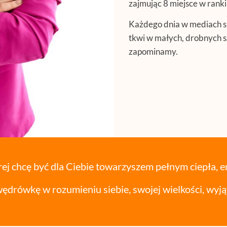
zajmując 8 miejsce w rank
Każdego dnia w mediach sp
tkwi w małych, drobnych s
zapominamy.
j chcę być dla Ciebie towarzyszem pełnym ciepła, e
ędrówkę w rozumieniu siebie, swojej wielkości, wyją