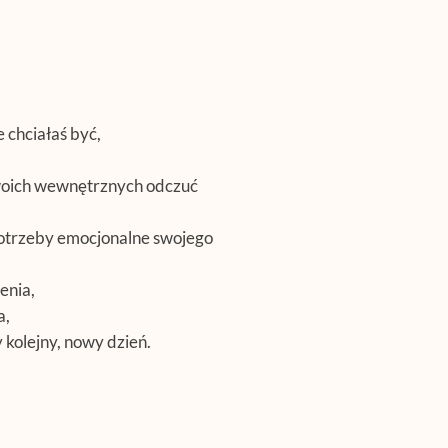
 chciałaś być,
 swoich wewnętrznych odczuć
potrzeby emocjonalne swojego
enia,
a,
kolejny, nowy dzień.