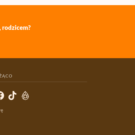
, rodzicem?
EŻĄCO
wę