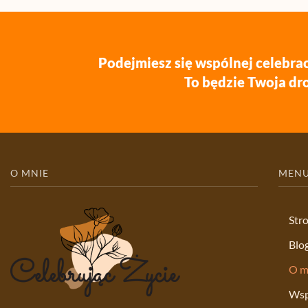
Podejmiesz się wspólnej celebrac
To będzie Twoja dro
O MNIE
MEN
Str
Blo
O m
Wsp