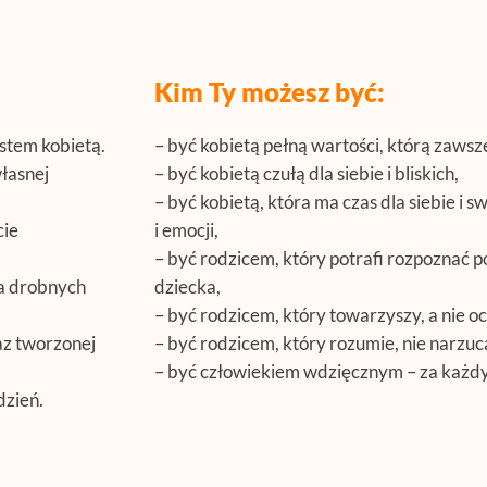
Kim Ty możesz być:
stem kobietą.
– być kobietą pełną wartości, którą zawsze
własnej
– być kobietą czułą dla siebie i bliskich,
– być kobietą, która ma czas dla siebie i
cie
i emocji,
– być rodzicem, który potrafi rozpoznać 
ia drobnych
dziecka,
– być rodzicem, który towarzyszy, a nie oc
raz tworzonej
– być rodzicem, który rozumie, nie narzuc
– być człowiekiem wdzięcznym – za każdy 
dzień.