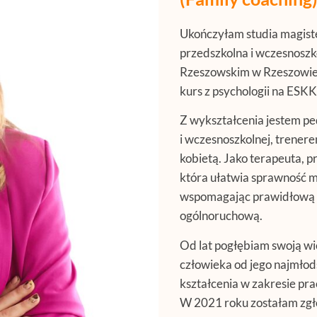
Ukończyłam studia magiste
przedszkolna i wczesnosz
Rzeszowskim w Rzeszowie-
kurs z psychologii na ESK
Z wykształcenia jestem pe
i wczesnoszkolnej, trener
kobietą. Jako terapeuta, p
która ułatwia sprawność mo
wspomagając prawidłową p
ogólnoruchową.
Od lat pogłębiam swoją w
człowieka od jego najmłod
kształcenia w zakresie pra
W 2021 roku zostałam zgło