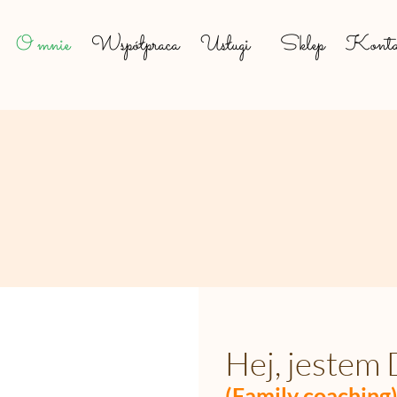
O mnie
Współpraca
Usługi
Sklep
Konta
Hej, jestem
(Family coaching