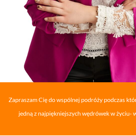
Zapraszam Cię do wspólnej podróży podczas które
jedną z najpiękniejszych wędrówek w życiu- w