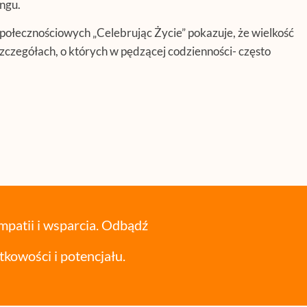
ingu.
ołecznościowych „Celebrując Życie” pokazuje, że wielkość
zczegółach, o których w pędzącej codzienności- często
mpatii i wsparcia. Odbądź
tkowości i potencjału.