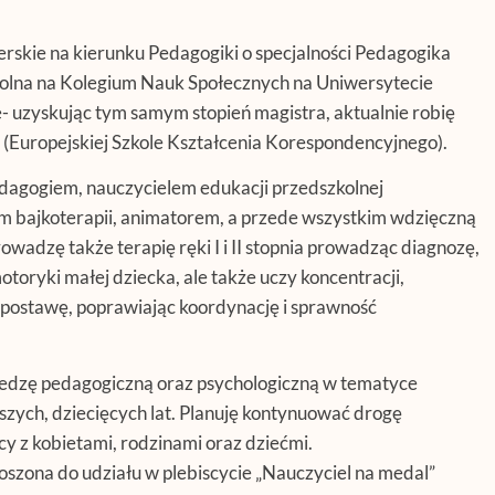
rskie na kierunku Pedagogiki o specjalności Pedagogika
kolna na Kolegium Nauk Społecznych na Uniwersytecie
 uzyskując tym samym stopień magistra, aktualnie robię
K (Europejskiej Szkole Kształcenia Korespondencyjnego).
dagogiem, nauczycielem edukacji przedszkolnej
em bajkoterapii, animatorem, a przede wszystkim wdzięczną
rowadzę także terapię ręki I i II stopnia prowadząc diagnozę,
toryki małej dziecka, ale także uczy koncentracji,
ostawę, poprawiając koordynację i sprawność
iedzę pedagogiczną oraz psychologiczną w tematyce
szych, dziecięcych lat. Planuję kontynuować drogę
cy z kobietami, rodzinami oraz dziećmi.
szona do udziału w plebiscycie „Nauczyciel na medal”