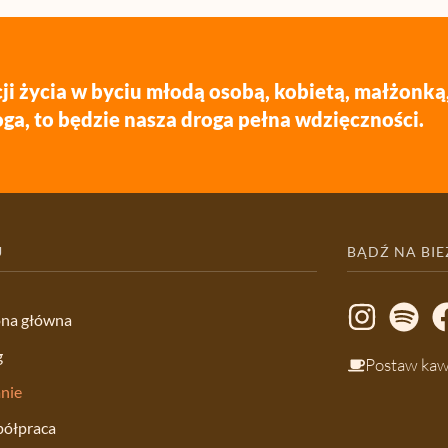
ji życia w byciu młodą osobą, kobietą, małżonką
ga, to będzie nasza droga pełna wdzięczności.
U
BĄDŹ NA BI
ona główna
g
Postaw ka
nie
ółpraca