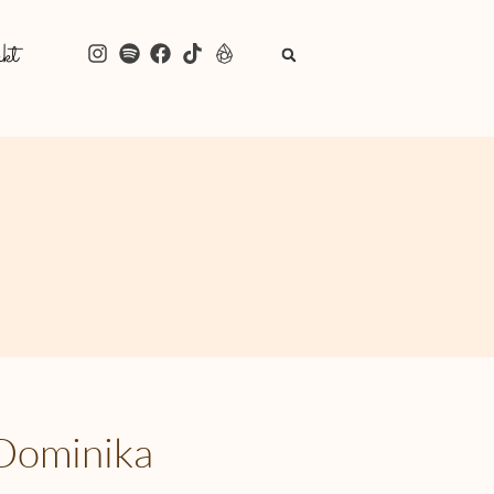
kt
 Dominika
)