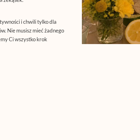
wności i chwili tylko dla
ów. Nie musisz mieć żadnego
my Ci wszystko krok
ę włoskiego lata w kobiecym