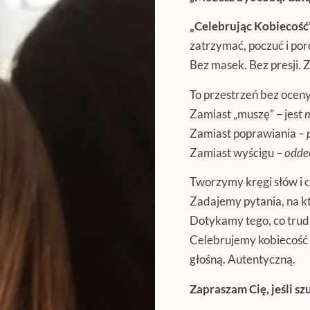
„Celebrując Kobiecość
zatrzymać, poczuć i po
Bez masek. Bez presji. Z
To przestrzeń bez oceny 
Zamiast „muszę” – jest
Zamiast poprawiania –
Zamiast wyścigu –
odde
Tworzymy kręgi słów i c
Zadajemy pytania, na kt
Dotykamy tego, co trudne
Celebrujemy kobiecość 
głośną. Autentyczną.
Zapraszam Cię, jeśli sz