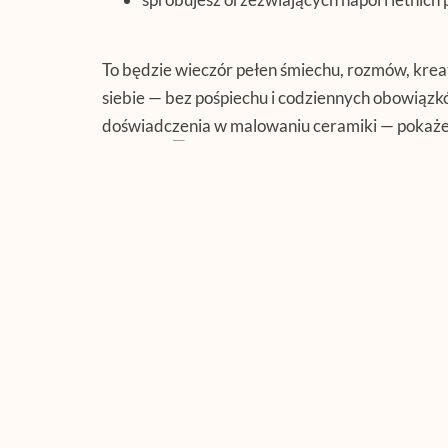
To będzie wieczór pełen śmiechu, rozmów, kreaty
siebie — bez pośpiechu i codziennych obowiązk
doświadczenia w malowaniu ceramiki — pokaże
po kroku.
Zabierz dobry humor i pozwól sobie na odrobin
wydaniu.
Zarezerwuj miejsce