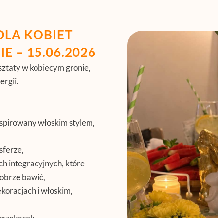
DLA KOBIET
E – 15.06.2026
ztaty w kobiecym gronie,
ergii.
nspirowany włoskim stylem,
sferze,
ch integracyjnych, które
dobrze bawić,
koracjach i włoskim,
 przekąsek.