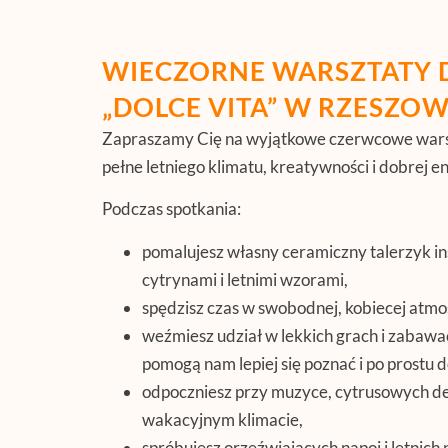
WIECZORNE WARSZTATY 
„DOLCE VITA” W RZESZOWI
Zapraszamy Cię na wyjątkowe czerwcowe wars
pełne letniego klimatu, kreatywności i dobrej en
Podczas spotkania:
pomalujesz własny ceramiczny talerzyk i
cytrynami i letnimi wzorami,
spędzisz czas w swobodnej, kobiecej atmo
weźmiesz udział w lekkich grach i zabawa
pomogą nam lepiej się poznać i po prostu 
odpoczniesz przy muzyce, cytrusowych de
wakacyjnym klimacie,
spróbujesz orzeźwiających napoi i letnich