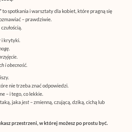
”
to spotkania i warsztaty dla kobiet, które pragną się
rozmawiać – prawdziwie.
 czułością.
i krytyki.
mogę
.
przyjęcie
.
ch i obecność
.
iszy.
óre nie trzeba znać odpowiedzi.
 – i tego, co lekkie.
taką, jaka
jest
– zmienną, czującą, dziką, cichą lub
ukasz przestrzeni, w której możesz po prostu być.