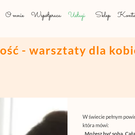
O mnie
Współpraca
Usługi
Sklep
Konta
ość - warsztaty dla kobi
W świecie pełnym powin
która mówi:
„Możesz być sobą. Całą