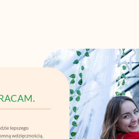
 WRACAM.
ędzie lepszego
omną wdzięcznością.