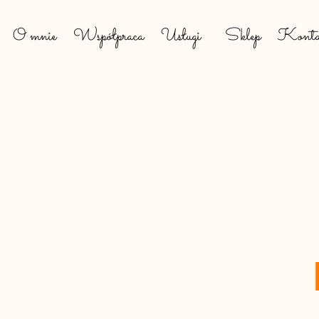
O mnie
Współpraca
Usługi
Sklep
Konta