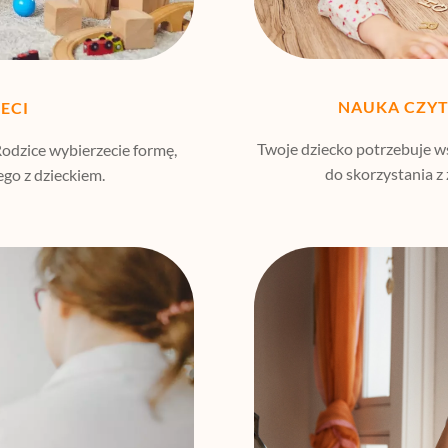
NAUKA CZY
IECI
Twoje dziecko potrzebuje ws
Rodzice wybierzecie formę,
do skorzystania z
ego z dzieckiem.