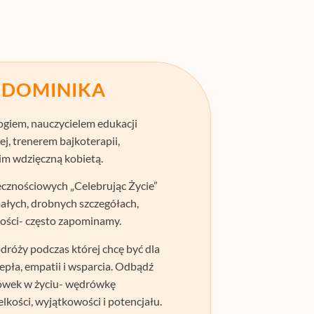
M DOMINIKA
ogiem, nauczycielem edukacji
j, trenerem bajkoterapii,
im wdzięczną kobietą.
cznościowych „Celebrując Życie”
małych, drobnych szczegółach,
ności- często zapominamy.
róży podczas której chcę być dla
pła, empatii i wsparcia. Odbądź
rówek w życiu- wędrówkę
elkości, wyjątkowości i potencjału.