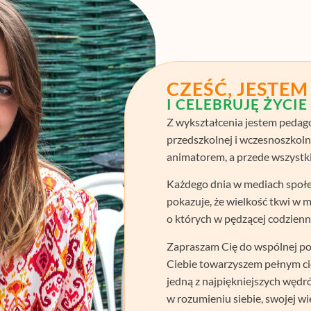
CZEŚĆ, JESTE
I CELEBRUJĘ ŻYCIE
Z wykształcenia jestem pedag
przedszkolnej i wczesnoszkolne
animatorem, a przede wszystk
Każdego dnia w mediach społe
pokazuje, że wielkość tkwi w 
o których w pędzącej codzien
Zapraszam Cię do wspólnej pod
Ciebie towarzyszem pełnym cie
jedną z najpiękniejszych węd
w rozumieniu siebie, swojej wi