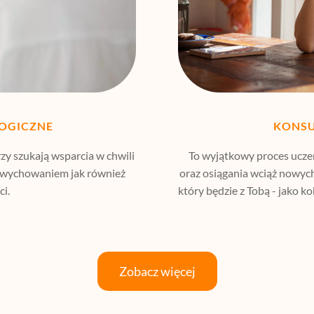
OGICZNE
KONSU
zy szukają wsparcia w chwili
To wyjątkowy proces uczen
 z wychowaniem jak również
oraz osiągania wciąż nowych
i.
który będzie z Tobą - jako 
Zobacz więcej