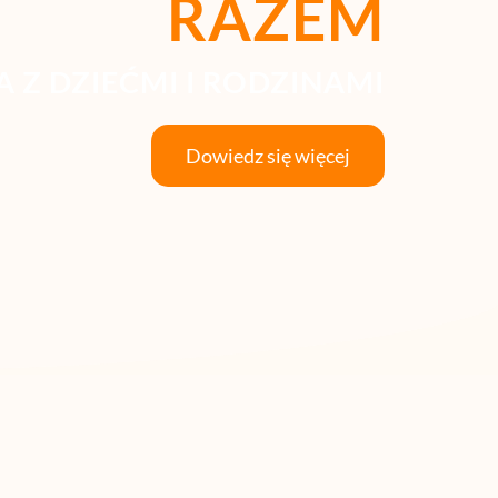
RAZEM
 Z DZIEĆMI I RODZINAMI
Dowiedz się więcej