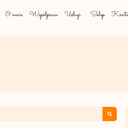
O mnie
Współpraca
Usługi
Sklep
Konta