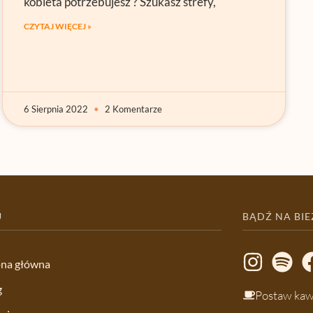
kobieta potrzebujesz ? Szukasz strefy,
CZYTAJ WIĘCEJ »
6 Sierpnia 2022
2 Komentarze
U
BĄDŹ NA BI
ona główna
g
Postaw ka