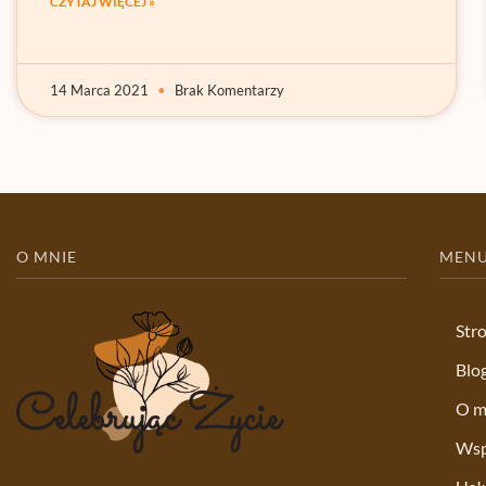
CZYTAJ WIĘCEJ »
14 Marca 2021
Brak Komentarzy
O MNIE
MEN
Str
Blo
O m
Wsp