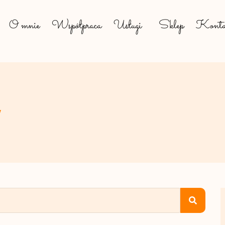
O mnie
Współpraca
Usługi
Sklep
Konta
w