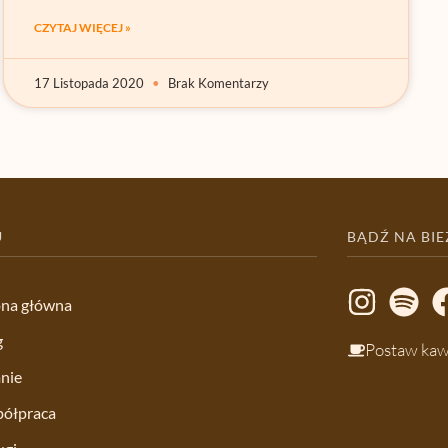
CZYTAJ WIĘCEJ »
17 Listopada 2020
Brak Komentarzy
U
BĄDŹ NA BI
ona główna
g
Postaw ka
nie
ółpraca