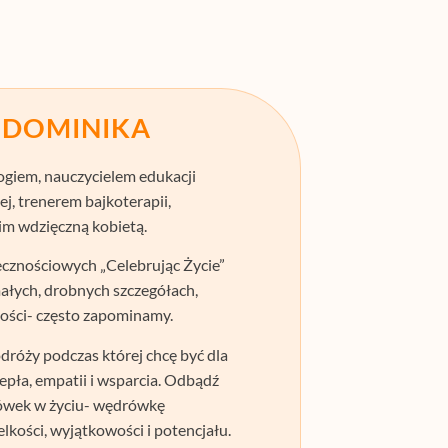
M DOMINIKA
ogiem, nauczycielem edukacji
j, trenerem bajkoterapii,
im wdzięczną kobietą.
cznościowych „Celebrując Życie”
małych, drobnych szczegółach,
ności- często zapominamy.
róży podczas której chcę być dla
pła, empatii i wsparcia. Odbądź
rówek w życiu- wędrówkę
elkości, wyjątkowości i potencjału.