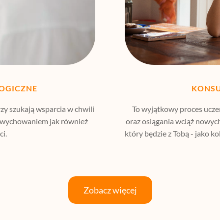
OGICZNE
KONSU
zy szukają wsparcia w chwili
To wyjątkowy proces uczen
 z wychowaniem jak również
oraz osiągania wciąż nowych
i.
który będzie z Tobą - jako 
Zobacz więcej