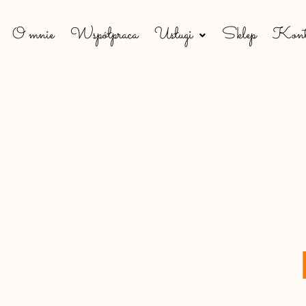
O mnie
Współpraca
Usługi
Sklep
Kont