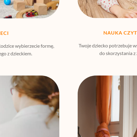
NAUKA CZY
IECI
Twoje dziecko potrzebuje ws
Rodzice wybierzecie formę,
do skorzystania z
ego z dzieckiem.