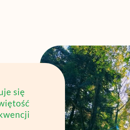
uje się
więtość
ekwencji