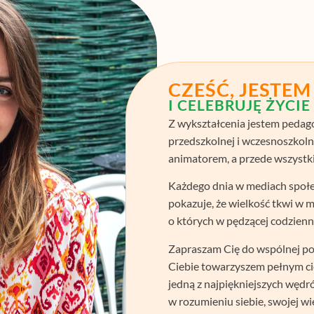
CZEŚĆ, JESTE
I CELEBRUJĘ ŻYCIE
Z wykształcenia jestem pedag
przedszkolnej i wczesnoszkolne
animatorem, a przede wszystk
Każdego dnia w mediach społe
pokazuje, że wielkość tkwi w 
o których w pędzącej codzien
Zapraszam Cię do wspólnej pod
Ciebie towarzyszem pełnym cie
jedną z najpiękniejszych węd
w rozumieniu siebie, swojej wi