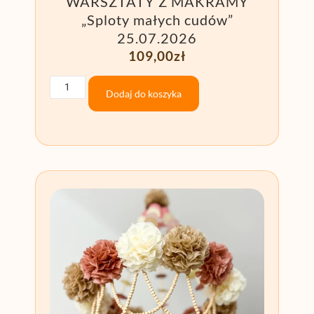
WARSZTATY Z MAKRAMY
„Sploty małych cudów”
25.07.2026
109,00
zł
Dodaj do koszyka